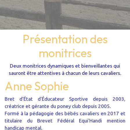
Présentation des
monitrices
Deux monitrices dynamiques et bienveillantes qui
sauront être attentives à chacun de leurs cavaliers.
Anne Sophie
Bret d'État d'Éducateur Sportive depuis 2003,
créatrice et gérante du poney club depuis 2005.
Formé à la pédagogie des bébés cavaliers en 2017 et
titulaire du Brevet Fédéral Equi'Handi mention
handicap mental.